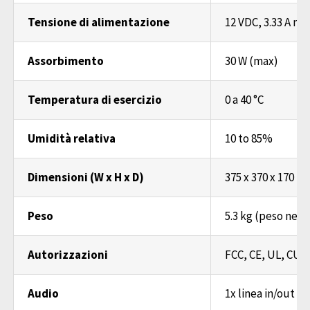
Tensione di alimentazione
12 VDC, 3.33 A ma
Assorbimento
30 W (max)
Temperatura di esercizio
0 a 40 °C
Umidità relativa
10 to 85%
Dimensioni (W x H x D)
375 x 370 x 170 
Peso
5.3 kg (peso nett
Autorizzazioni
FCC, CE, UL, CUL
Audio
1x linea in/out R