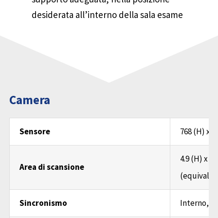
desiderata all’interno della sala esame
Camera
Sensore
768 (H) x 5
4.9 (H) x 3
Area di scansione
(equivalen
Sincronismo
Interno, E