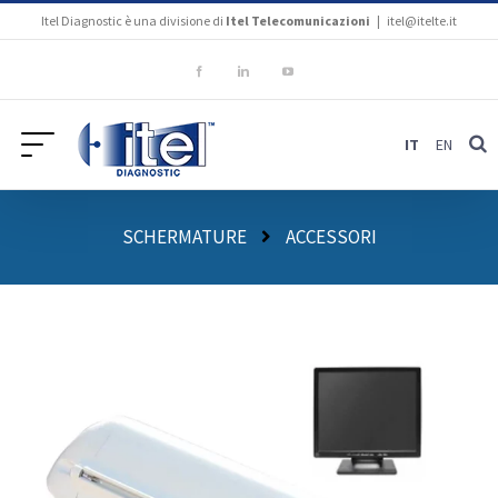
Salta
Itel Diagnostic è una divisione di
Itel Telecomunicazioni
|
itel@itelte.it
al
contenuto
Facebook
LinkedIn
YouTube
IT
EN
SCHERMATURE
ACCESSORI