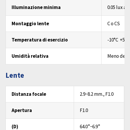
Illuminazione minima
0.05 lux a F
Montaggio lente
C o CS
Temperatura di esercizio
-10°C +50°
Umidità relativa
Meno del 
Lente
Distanza focale
2.9~8.2 mm., F1.0
Apertura
F1.0
(D)
64.0”~6.9”