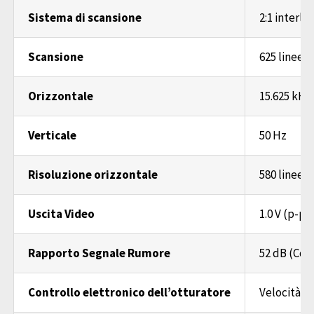
Sistema di scansione
2:1 interla
Scansione
625 linee/
Orizzontale
15.625 kHz
Verticale
50 Hz
Risoluzione orizzontale
580 linee
Uscita Video
1.0 V (p-p
Rapporto Segnale Rumore
52 dB (Con
Controllo elettronico dell’otturatore
Velocità di