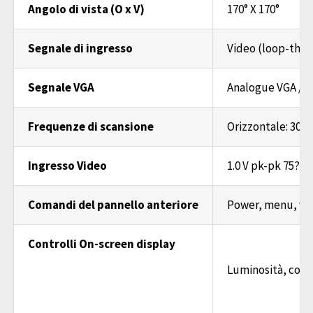
Angolo di vista (O x V)
170° X 170°
Segnale di ingresso
Video (loop-thr
Segnale VGA
Analogue VGA / c
Frequenze di scansione
Orizzontale: 30 K
Ingresso Video
1.0 V pk-pk 75?/
Comandi del pannello anteriore
Power, menu, vol
Controlli
On-screen display
Luminosità, contr