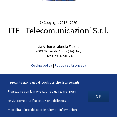
© Copyright 2012 -
2026
ITEL Telecomunicazioni S.r.l.
Via Antonio Labriola Z.I. snc
70037 Ruvo di Puglia (BA) Italy
P.Iva 02954150724
Cookie policy
|
Politica sulla privacy
Credits:
Sciame ADV
Il presente sito fa uso di cookie anche di terze parti.
Proseguire con la navigazione e utilizzare i nostri
OK
Facebook
LinkedIn
YouTube
servizi comporta l'accettazione delle nostre
modalita' d'uso dei cookie.
Ulteriori informazioni