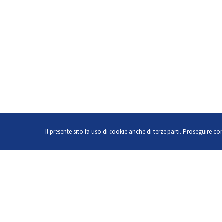
Il presente sito fa uso di cookie anche di terze parti. Proseguire c
Le nostre storie
La medicin