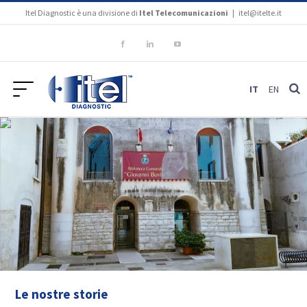
Salta
Itel Diagnostic è una divisione di
Itel Telecomunicazioni
|
itel@itelte.it
al
contenuto
Facebook
LinkedIn
YouTube
IT
EN
Le nostre storie