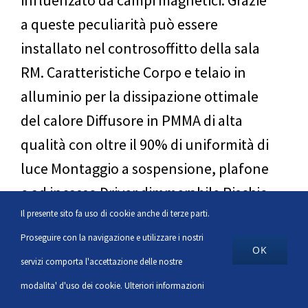
influenzato da campi magnetici. Grazie
a queste peculiarità può essere
installato nel controsoffitto della sala
RM. Caratteristiche Corpo e telaio in
alluminio per la dissipazione ottimale
del calore Diffusore in PMMA di alta
qualità con oltre il 90% di uniformità di
luce Montaggio a sospensione, plafone
e ad incasso Driver dimmerabile Rischio
fotobiologico: Gruppo esente Non
Il presente sito fa uso di cookie anche di terze parti.
necessita di manutenzione Non genera
Proseguire con la navigazione e utilizzare i nostri
OK
interferenze con l’esame di [...]
servizi comporta l'accettazione delle nostre
modalita' d'uso dei cookie.
Ulteriori informazioni
PER SAPERNE DI PIÙ